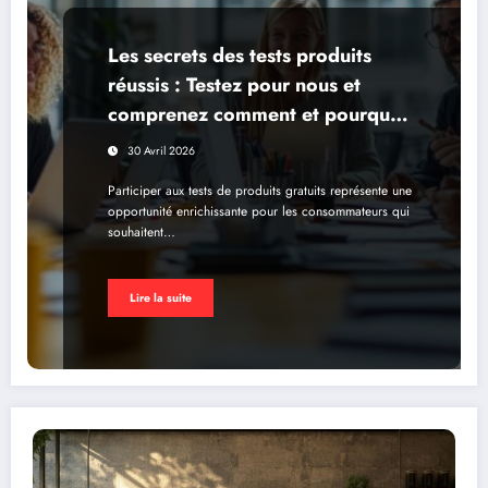
Les secrets des tests produits
réussis : Testez pour nous et
comprenez comment et pourquoi
participer aux tests produits
30 Avril 2026
gratuits
Participer aux tests de produits gratuits représente une
opportunité enrichissante pour les consommateurs qui
souhaitent…
Lire la suite