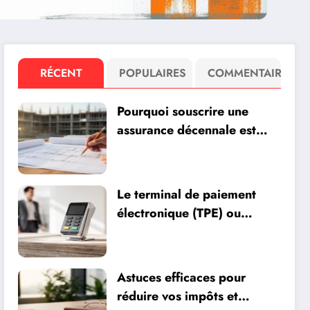
RÉCENT
POPULAIRES
COMMENTAIRE
Pourquoi souscrire une
assurance décennale est
essentiel pour les
professionnels du bâtiment
Le terminal de paiement
électronique (TPE) ou
terminal de paiement
mobile (TMP) : quel choix
pour optimiser vos
Astuces efficaces pour
encaissements ?
réduire vos impôts et