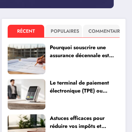
RÉCENT
POPULAIRES
COMMENTAIRE
Pourquoi souscrire une
assurance décennale est
essentiel pour les
professionnels du bâtiment
Le terminal de paiement
électronique (TPE) ou
terminal de paiement
mobile (TMP) : quel choix
pour optimiser vos
Astuces efficaces pour
encaissements ?
réduire vos impôts et