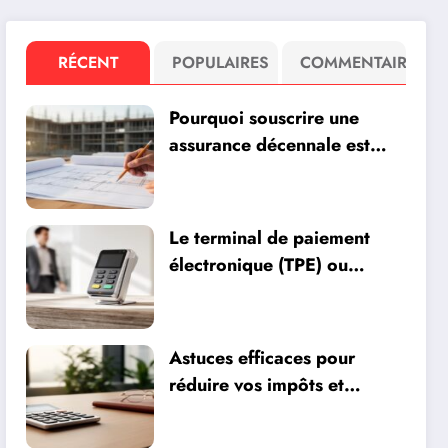
RÉCENT
POPULAIRES
COMMENTAIRE
Pourquoi souscrire une
assurance décennale est
essentiel pour les
professionnels du bâtiment
Le terminal de paiement
électronique (TPE) ou
terminal de paiement
mobile (TMP) : quel choix
pour optimiser vos
Astuces efficaces pour
encaissements ?
réduire vos impôts et
optimiser votre patrimoine