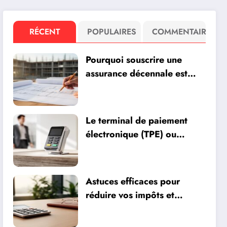
RÉCENT
POPULAIRES
COMMENTAIRE
Pourquoi souscrire une
assurance décennale est
essentiel pour les
professionnels du bâtiment
Le terminal de paiement
électronique (TPE) ou
terminal de paiement
mobile (TMP) : quel choix
pour optimiser vos
Astuces efficaces pour
encaissements ?
réduire vos impôts et
optimiser votre patrimoine